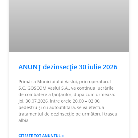
ANUNȚ dezinsecție 30 iulie 2026
Primăria Municipiului Vaslui, prin operatorul
S.C. GOSCOM Vaslui S.A., va continua lucrările
de combatere a țânțarilor, după cum urmează:
Joi, 30.07.2026, între orele 20.00 – 02.00,
pedestru și cu autoutilitara, se va efectua
tratamentul de dezinsecție pe următorul traseu:
albia
CITESTE TOT ANUNTUL »