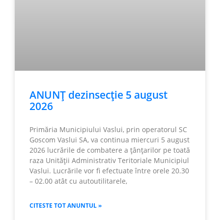
ANUNȚ dezinsecție 5 august
2026
Primăria Municipiului Vaslui, prin operatorul SC
Goscom Vaslui SA, va continua miercuri 5 august
2026 lucrările de combatere a țânțarilor pe toată
raza Unității Administrativ Teritoriale Municipiul
Vaslui. Lucrările vor fi efectuate între orele 20.30
– 02.00 atât cu autoutilitarele,
CITESTE TOT ANUNTUL »