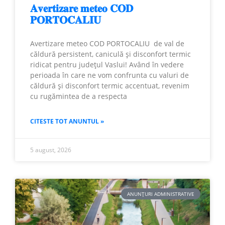
𝐀𝐯𝐞𝐫𝐭𝐢𝐳𝐚𝐫𝐞 𝐦𝐞𝐭𝐞𝐨 𝐂𝐎𝐃
𝐏𝐎𝐑𝐓𝐎𝐂𝐀𝐋𝐈𝐔
Avertizare meteo COD PORTOCALIU de val de
căldură persistent, caniculă și disconfort termic
ridicat pentru județul Vaslui! Având în vedere
perioada în care ne vom confrunta cu valuri de
căldură și disconfort termic accentuat, revenim
cu rugămintea de a respecta
CITESTE TOT ANUNTUL »
5 august, 2026
ANUNȚURI ADMINISTRATIVE