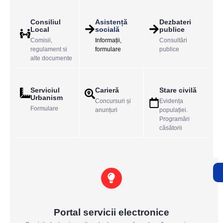
Consiliul
Asistență
Dezbateri
Local
socială
publice
Comisii,
Informații,
Consultări
regulament si
formulare
publice
alte documente
Serviciul
Carieră
Stare civilă
Urbanism
Concursuri și
Evidența
Formulare
anunțuri
populației.
Programări
căsătorii
Portal servicii electronice