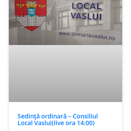
Sedință ordinară – Consiliul
Local Vaslui(live ora 14:00)