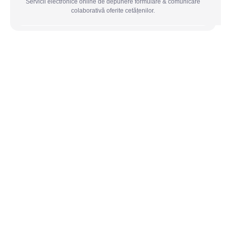
Servicii electronice online de depunere formulare & comunicare
colaborativă oferite cetățenilor.