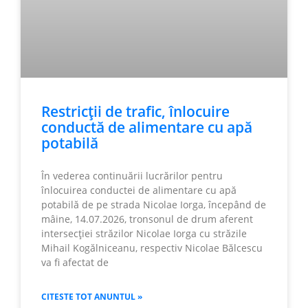
Restricții de trafic, înlocuire
conductă de alimentare cu apă
potabilă
În vederea continuării lucrărilor pentru
înlocuirea conductei de alimentare cu apă
potabilă de pe strada Nicolae Iorga, începând de
mâine, 14.07.2026, tronsonul de drum aferent
intersecției străzilor Nicolae Iorga cu străzile
Mihail Kogălniceanu, respectiv Nicolae Bălcescu
va fi afectat de
CITESTE TOT ANUNTUL »